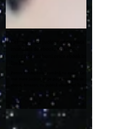
Cel mai mare jucător de pe piața
mondială de ebook, Amazon,
refuză de ani buni orice ebook în
limba
Pentru Kindle, limba română nu există. Cel
mai mare jucător de pe piața mondială de
ebook, Amazon, nu publică ebook-uri în limba
română,...