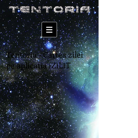
Tentoria - Cartea zilei
pe aplicatia iZiLIT