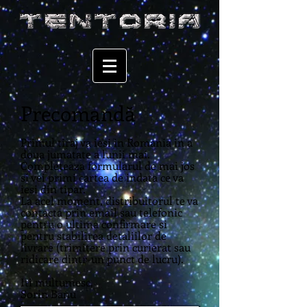
Precomandă
Primul tiraj va iesi in Romania in a
doua jumatate a lunii mai.
Completeaza formularul de mai jos
si vei primi cartea de indata ce va
iesi din tipar.
La acel moment, distribuitorul te va
contacta prin email sau telefonic
pentru o ultima confirmare si
pentru stabilirea detaliilor de
livrare (trimitere prin curierat sau
ridicare dintr-un punct de lucru).
Iti multumesc,
Sorin Banu